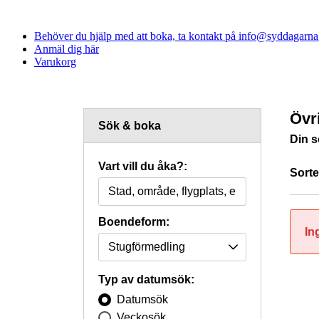
Behöver du hjälp med att boka, ta kontakt på info@syddagarna.s
Anmäl dig här
Varukorg
Övr
Sök & boka
Din s
Vart vill du åka?:
Sorte
Boendeform:
In
Typ av datumsök:
Datumsök
Veckosök