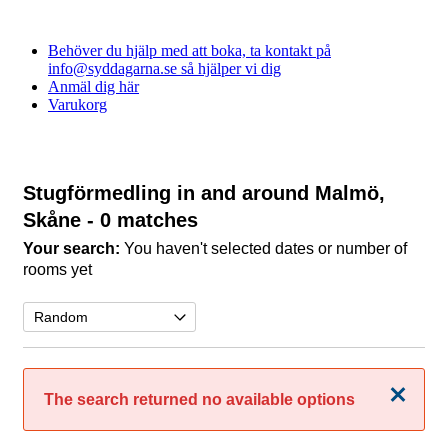
Behöver du hjälp med att boka, ta kontakt på
info@syddagarna.se så hjälper vi dig
Anmäl dig här
Varukorg
Stugförmedling in and around Malmö,
Skåne
- 0 matches
Your search:
You haven't selected dates or number of
rooms yet
Close
The search returned no available options