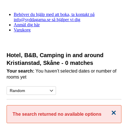
Behöver du hjälp med att boka, ta kontakt på
info@syddagarna.se så hjälper vi dig
Anmäl dig här
Varukorg
Hotel, B&B, Camping in and around
Kristianstad, Skåne
- 0 matches
Your search:
You haven't selected dates or number of
rooms yet
Close
The search returned no available options