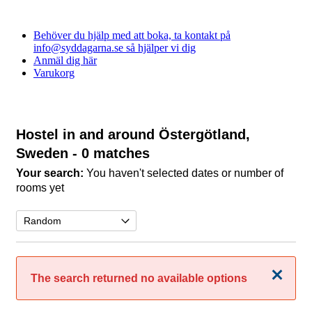
Behöver du hjälp med att boka, ta kontakt på
info@syddagarna.se så hjälper vi dig
Anmäl dig här
Varukorg
Hostel in and around Östergötland,
Sweden
- 0 matches
Your search:
You haven't selected dates or number of
rooms yet
Close
The search returned no available options